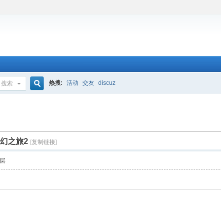
热搜:
活动
交友
discuz
搜索
搜
索
奇幻之旅2
[复制链接]
层