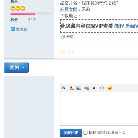
筑基
星空片名：程序員的奇幻之旅2
麻豆女郎
：禾莉
士
下載地址：
积分
3491
此隐藏内容仅限VIP查看
教程
升级V
发消息
禾莉
回复
论
回帖后跳转到最后一页
发表回复
坛