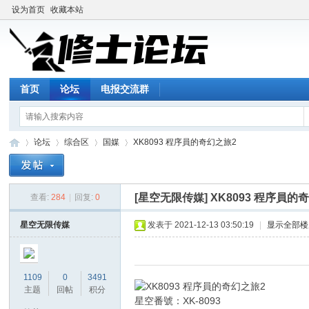
设为首页
收藏本站
首页
论坛
电报交流群
论坛
综合区
国媒
XK8093 程序員的奇幻之旅2
[星空无限传媒]
XK8093 程序員的
查看:
284
|
回复:
0
修
»
›
›
›
星空无限传媒
发表于 2021-12-13 03:50:19
|
显示全部楼
1109
0
3491
主题
回帖
积分
星空番號：XK-8093