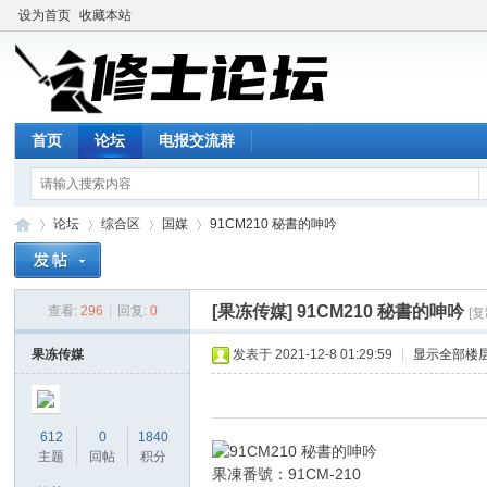
设为首页
收藏本站
首页
论坛
电报交流群
论坛
综合区
国媒
91CM210 秘書的呻吟
[果冻传媒]
91CM210 秘書的呻吟
查看:
296
|
回复:
0
[
修
»
›
›
›
果冻传媒
发表于 2021-12-8 01:29:59
|
显示全部楼
612
0
1840
主题
回帖
积分
果凍番號：91CM-210