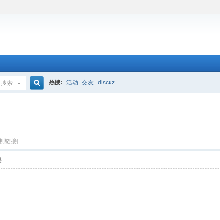
热搜:
活动
交友
discuz
搜索
搜
索
复制链接]
层