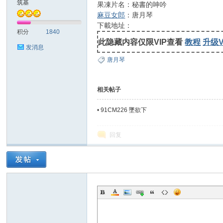
筑基
果凍片名：秘書的呻吟
麻豆女郎
：唐月琴
士
下載地址：
积分
1840
此隐藏内容仅限VIP查看
教程
升级V
发消息
唐月琴
相关帖子
•
91CM226 墜欲下
论
回复
坛