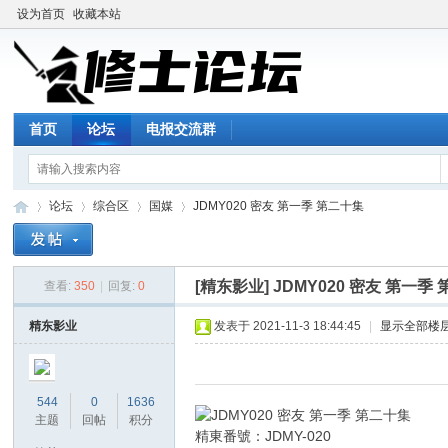
设为首页
收藏本站
首页
论坛
电报交流群
论坛
综合区
国媒
JDMY020 密友 第一季 第二十集
[精东影业]
JDMY020 密友 第一季
查看:
350
|
回复:
0
修
»
›
›
›
精东影业
发表于 2021-11-3 18:44:45
|
显示全部楼
544
0
1636
主题
回帖
积分
精東番號：JDMY-020