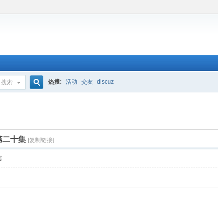
热搜:
活动
交友
discuz
搜索
搜
索
 第二十集
[复制链接]
层