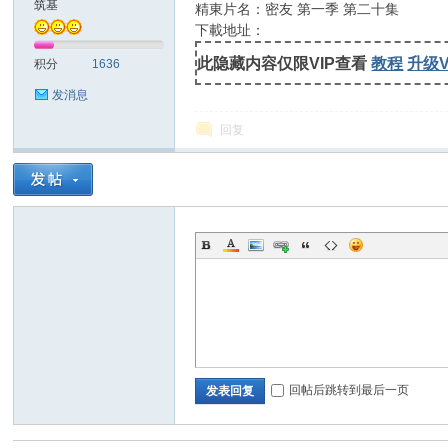
筑基
精東片名：密友 第一季 第二十集
下載地址：
士
此隐藏内容仅限VIP查看
教程
升级V
积分
1636
发消息
回复
论
回帖后跳转到最后一页
发表回复
坛