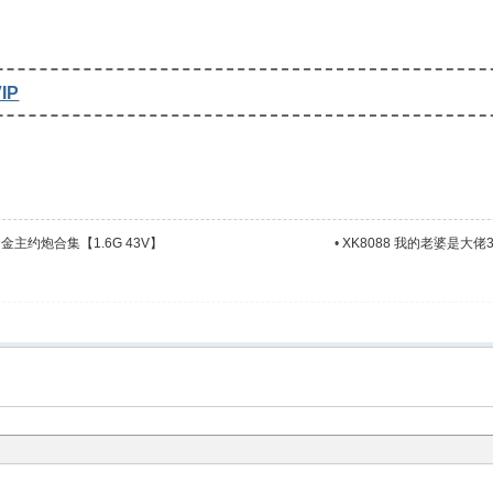
IP
主约炮合集【1.6G 43V】
•
XK8088 我的老婆是大佬