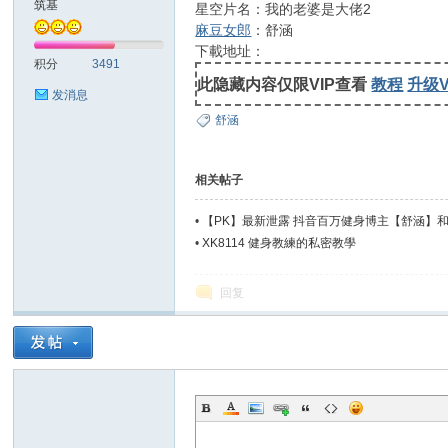
筑基
星空片名：我的老婆是大佬2
麻豆女郎
：舒涵
士
下載地址：
积分
3491
此隐藏内容仅限VIP查看
教程
升级V
发消息
舒涵
相关帖子
•
【PK】最新泄露 抖音百万健身博主【舒涵】和金
•
XK8114 健身教練的私密教學
论
回复
坛