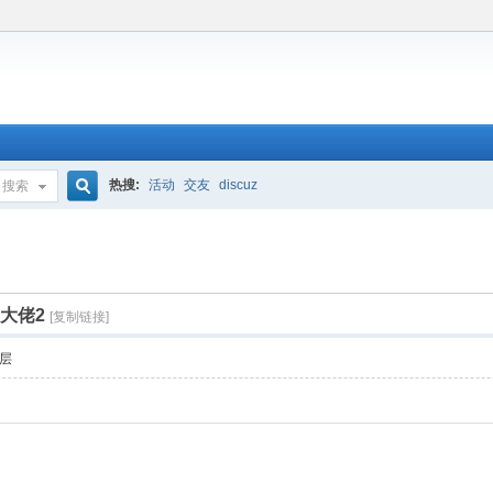
热搜:
活动
交友
discuz
搜索
搜
索
是大佬2
[复制链接]
层