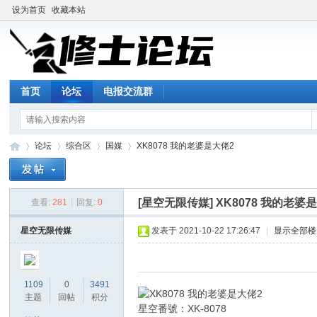
设为首页
收藏本站
首页
论坛
电报交流群
论坛
综合区
国媒
XK8078 我的老婆是大佬2
[星空无限传媒]
XK8078 我的老婆
查看:
281
|
回复:
0
修
»
›
›
›
星空无限传媒
发表于 2021-10-22 17:26:47
|
显示全部楼
1109
0
3491
主题
回帖
积分
星空番號：XK-8078