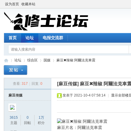
设为首页
收藏本站
首页
论坛
电报交流群
论坛
综合区
国媒
麻豆✖辣椒 阿爾法克車震
[麻豆传媒]
麻豆✖辣椒 阿爾法克車
查看:
317
|
回复:
0
修
»
›
›
›
麻豆传媒
发表于 2021-10-4 07:58:14
|
显示全部楼
3615
0
1万
主题
回帖
积分
麻豆片名：阿爾法克車震