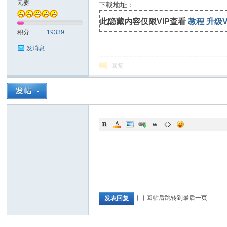
元婴
下載地址：
此隐藏内容仅限VIP查看
教程
升级V
士
积分
19339
发消息
回复
论
回帖后跳转到最后一页
发表回复
坛