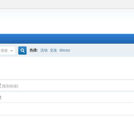
热搜:
活动
交友
discuz
搜索
搜
索
震
[复制链接]
层