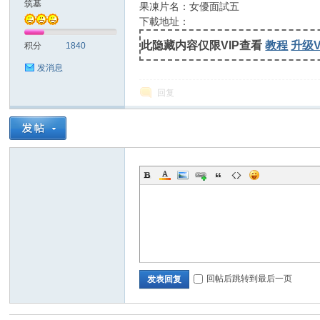
筑基
果凍片名：女優面試五
下載地址：
士
此隐藏内容仅限VIP查看
教程
升级V
积分
1840
发消息
回复
论
回帖后跳转到最后一页
发表回复
坛