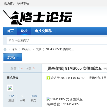
设为首页
收藏本站
首页
论坛
电报交流群
论坛
综合区
国媒
91MS005 女優面試五
[果冻传媒]
91MS005 女優面試五
查看:
314
|
回复:
0
[
修
»
›
›
›
果冻传媒
发表于 2021-9-1 07:57:40
|
显示全部楼层
612
0
1840
主题
回帖
积分
果凍番號：91MS-005