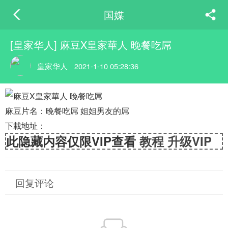
国媒
[皇家华人] 麻豆X皇家華人 晚餐吃屌
皇家华人
2021-1-10 05:28:36
麻豆片名：晚餐吃屌 姐姐男友的屌
下載地址：
此隐藏内容仅限VIP查看
教程
升级VIP
回复评论