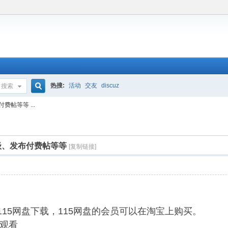
热搜:
活动
交友
discuz
搜索
搜
帖等等 ...
索
级、发布付费帖等等
[复制链接]
用115网盘下载，115网盘的会员可以在淘宝上购买。
观看