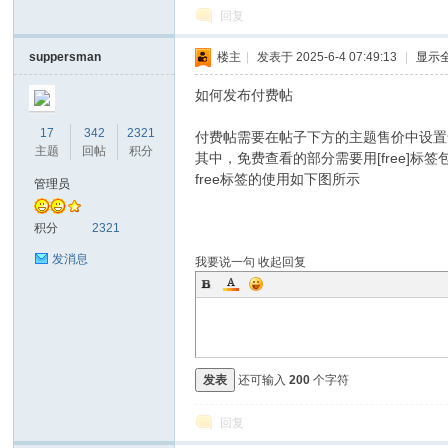
回复
suppersman
楼主
|
发表于 2025-6-4 07:49:13
|
显示
如何发布付费帖
17
342
2321
付费帖需要在帖子下方的主题售价中设置
主题
回帖
积分
其中，免费查看的部分需要用[free]标签
free标签的使用如下图所示
管理员
积分
2321
发消息
我要说一句
收起回复
发表
还可输入
200
个字符
回复