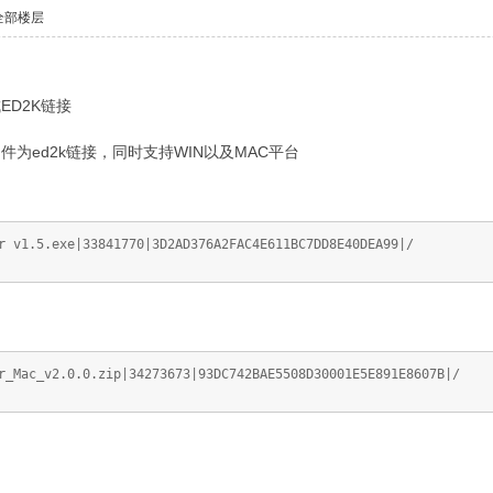
全部楼层
ED2K链接
本地文件为ed2k链接，同时支持WIN以及MAC平台
r v1.5.exe|33841770|3D2AD376A2FAC4E611BC7DD8E40DEA99|/
r_Mac_v2.0.0.zip|34273673|93DC742BAE5508D30001E5E891E8607B|/