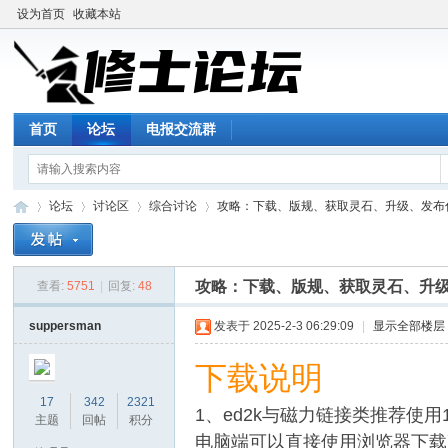
设为首页
收藏本站
首页
论坛
电报交流群
论坛
讨论区
综合讨论
攻略：下载、版规、获取灵石、升级、发布付费
攻略：下载、版规、获取灵石、升
查看:
5751
|
回复:
48
修
»
›
›
›
suppersman
发表于 2025-2-3 06:29:09
|
显示全部楼层
下载说明
17
342
2321
1、ed2k与磁力链接类推荐使
主题
回帖
积分
电脑端可以直接使用浏览器下载