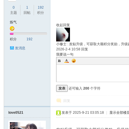
0
1
192
主题
回帖
积分
炼气
收起回复
积分
192
小修士
:
发贴升级，可获取大额积分奖励，升级
发消息
2026-2-4 10:58
回复
我要说一句
发表
还可输入
200
个字符
回复
love0521
发表于 2025-9-21 03:05:18
|
显示全部楼