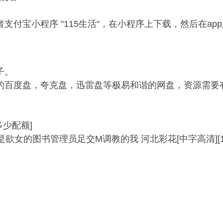
付宝小程序 "115生活"，在小程序上下载，然后在app上观
子。
百度盘，夸克盘，迅雷盘等极易和谐的网盘，资源需要有ed2
多少配额]
下是欲女的图书管理员足交M调教的我 河北彩花[中字高清][1v/3