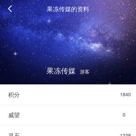
果冻传媒的资料
果冻传媒
游客
积分
1840
威望
0
灵石
1228